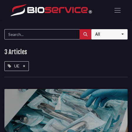
All
3 Articles
UE
×