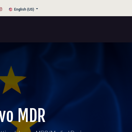
English (US)
uovo MDR