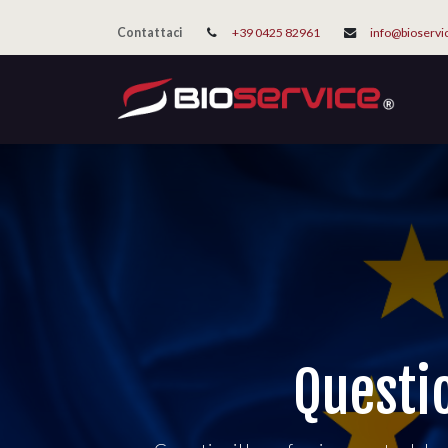
Contattaci
+39 0425 82961
info@bioservi
Questio