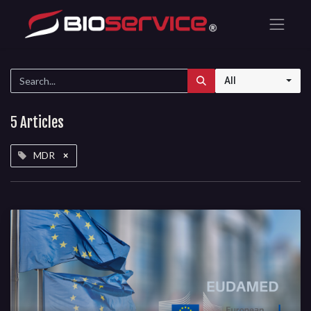
All
5 Articles
MDR
×