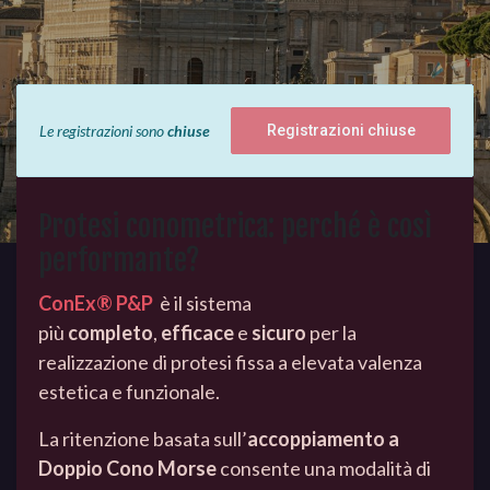
Le registrazioni sono
chiuse
Registrazioni chiuse
Protesi conometrica: perché è così
performante?
ConEx® P&P
è il sistema
più
completo
,
efficace
e
sicuro
per la
realizzazione di protesi fissa a elevata valenza
estetica e funzionale.
La ritenzione basata sull’
accoppiamento a
Doppio Cono Morse
consente una modalità di