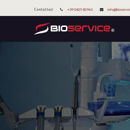
Contattaci
+39 0425 82961
info@bioservi