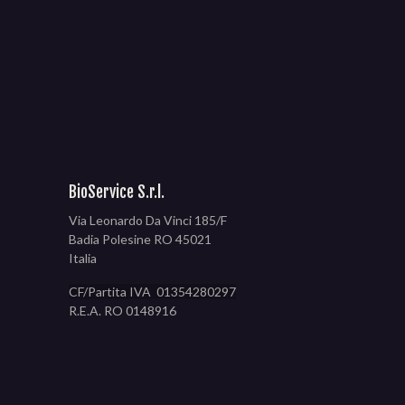
BioService S.r.l.
Via Leonardo Da Vinci 185/F
Badia Polesine RO 45021
Italia
CF/Partita IVA 01354280297
R.E.A. RO 0148916