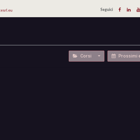
Seguici
cesrl.eu
IMPLANTOLOGIA
CATALOGHI
AZIENDA
CONTATTI
Corsi
Prossimi 