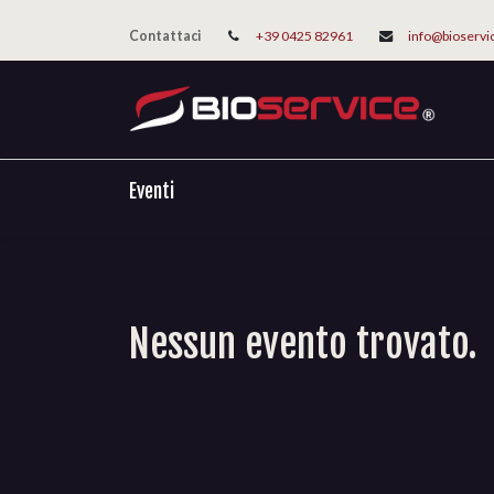
Contattaci
+39 0425 82961
info@bioservi
Eventi
Nessun evento trovato.