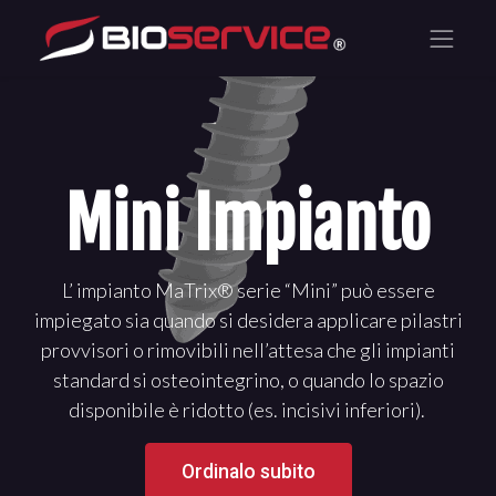
Mini Impianto
L’ impianto MaTrix® serie “Mini” può essere
impiegato sia quando si desidera applicare pilastri
provvisori o rimovibili nell’attesa che gli impianti
standard si osteointegrino, o quando lo spazio
disponibile è ridotto (es. incisivi inferiori).
Ordinalo subito