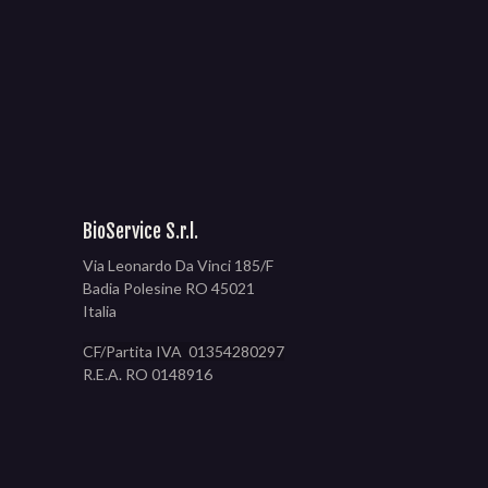
BioService S.r.l.
Via Leonardo Da Vinci 185/F
Badia Polesine RO 45021
Italia
CF/Partita IVA 01354280297
R.E.A. RO 0148916