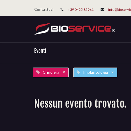
Contattaci
+39 0425 82961
info@bioservi
Eventi
Chirurgia
Implantologia
×
×
Nessun evento trovato.