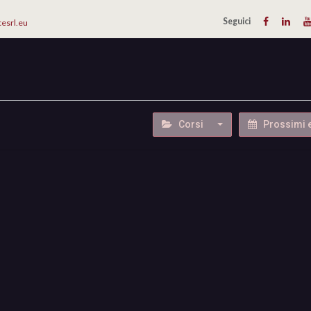
Seguici
cesrl.eu
IMPLANTOLOGIA
CATALOGHI
AZIENDA
CONTATTI
Corsi
Prossimi 